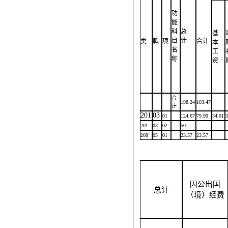
功
能
科
总
基
目
计
类
款
项
合计
本
名
工
称
资
合
198.24
103.47
计
201
03
01
124.67
79.90
34.01
3
201
03
02
50
208
05
01
23.57
23.57
因公出国
总计
（境）经费