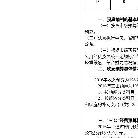
9
0
一、预算编制的基本
（一）按照市级预算
预算。
（二）认真执行中央、省和
效益。
（三）根据市级预算
公用经费按照统一定额标准
轻重缓急，结合财力情况编
二、收支预算总体情
2016年收入预算为198
2016年支出预算为19
1、按功能分类科目，
2、按经济分类科目
和家庭的补助支出（类）
28
三、“三公”经费预算
2016年，通过部
公”经费预算共9万元。