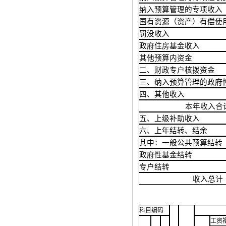
纳入预算管理的专项收入
国有资源（资产）有偿使
罚没收入
政府住房基金收入
其他预算内资金
二、财政专户核拨资金
三、纳入预算管理的政府
四、其他收入
本年收入合
五、上级补助收入
六、上年结转、结余
其中：一般公共预算结转
政府性基金结转
专户结转
收入总计
科目编码
工资