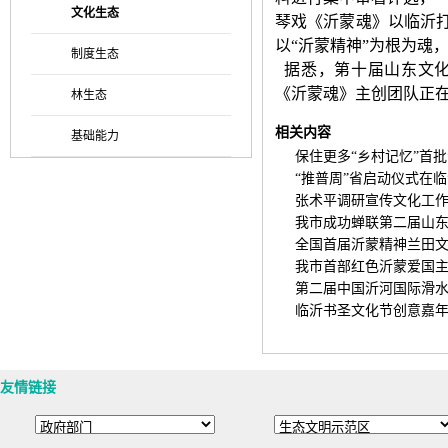
文化生态
琴戏《沂蒙魂》以临沂打
以“沂蒙精神”为根为魂
制度生态
据悉，第十届山东文化
《沂蒙魂》主创团队正
林生态
相关内容
基础能力
保住更多“乡村记忆”首批沂蒙
“推普周”省启动仪式在临沂举
张术平调研宣传文化工作时强
我市成功蝉联第二届山东省文
全国首届沂蒙精神兰田文学奖颁
我市首部红色沂蒙爱国主义情
第二届中国沂河国际滑水公开
临沂书圣文化节创意嘉年华 各
友情链接