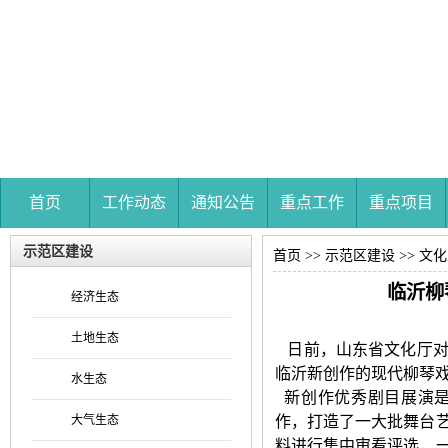
首页
工作动态
通知公告
重点工作
重点项目
示范区建设
首页
>>
示范区建设
>>
文化
临沂柳
经济生态
土地生态
日前，山东省文化厅对
临沂新创作的现代柳琴
水生态
新创作优秀剧目展演是
大气生态
作，打造了一大批舞台艺
料进行集中审看评选，一