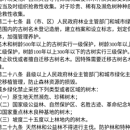
应当及时组织抢救性收集。对于珍贵、稀有及濒危树种种
抢救性收集。
第二十七条 县（市、区）人民政府林业主管部门和城市
范围内的古树名木登记造册，建立档案和设立标志，划定
体，加强管理养护。
名木和树龄500年以上的古树实行一级保护，树龄300年以
二级保护，树龄100年以上300年以下的古树实行三级保护
禁止砍伐或者擅自迁移古树名木。因特殊需要迁移古树名
准。
第二十八条 县级以上人民政府林业主管部门和城市绿化
挖移植管理，防止森林资源的损毁。
城乡绿化禁止采挖下列类型或者区域的树木：
（一）原生地天然濒危、珍稀树木；
（二）国家级公益林、自然保护区、名胜古迹、革命纪念
和国家重点林木良种基地的树木；
（三）坡度二十五度以上林地内的树木。
第二十九条 天然林和公益林不得进行主伐。防护林和特