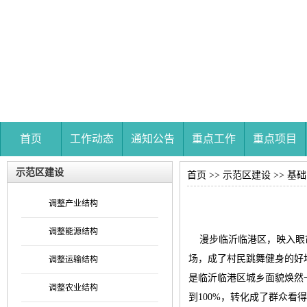
首页
工作动态
通知公告
重点工作
重点项目
示范区建设
首页
>>
示范区建设
>>
基础
调整产业结构
调整能源结构
漫步临沂临港区，映入眼帘
场，成了村民跳舞健身的好
调整运输结构
是临沂临港区城乡面貌焕然
调整农业结构
到100%，转化成了群众看