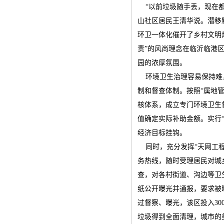
“以前垃圾随手丢，现在都
山社区居民王清华说。潜移
环卫一体化催开了乡村文明
责”的风尚理念在临沂临港
园的浓厚氛围。
环境卫生治理容易保持难，
制和督查体制。按照“属地
核体系，成立专门环境卫生
值确定实际补助金额。实行
经济目标挂钩。
同时，充分发挥“天网工程”
务热线，随时受理居民对城
查，对各村街道、沟边等卫
纸公开曝光并通报，要求被
过督察、曝光，该区投入30
垃圾得到全面清理，城市的