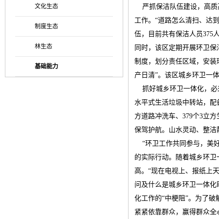
文化生态
严抓保洁队伍建设，高质高
工作。“道路怎么清扫、达
制度生态
伍，目前共有保洁人员375
林生态
同时，该区定期开展环卫保
制度，划分责任区域，安装
基础能力
产日清”。该区城乡环卫一
抓好城乡环卫一体化，必须
水平式生活垃圾中转站，配备
方道路冲洗车、379个3立方
保驾护航。山水灵动、整洁
“环卫工作共同参与，美好
的实际行动。随着城乡环卫
高。“现在电视上、报纸上
问及什么是城乡环卫一体化
化工作的“中梗阻”。为了
紧紧依靠群众，赢得群众全